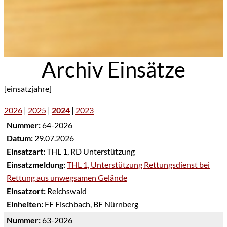
Archiv Einsätze
[einsatzjahre]
2026
|
2025
|
2024
|
2023
Nummer:
64-2026
Datum:
29.07.2026
Einsatzart:
THL 1, RD Unterstützung
Einsatzmeldung:
THL 1, Unterstützung Rettungsdienst bei
Rettung aus unwegsamen Gelände
Einsatzort:
Reichswald
Einheiten:
FF Fischbach, BF Nürnberg
Nummer:
63-2026