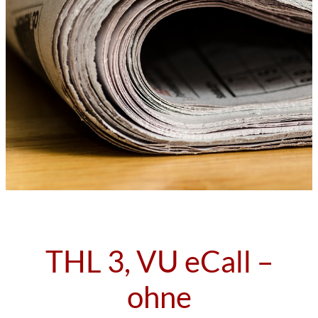
THL 3, VU eCall –
ohne