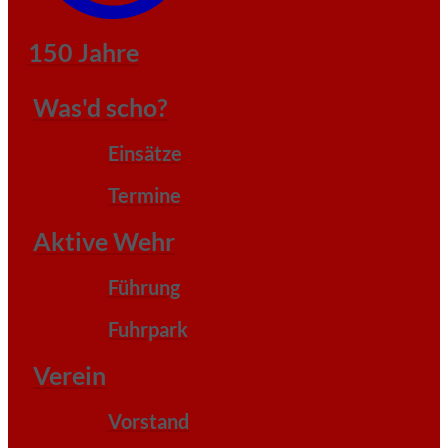
150 Jahre
Was'd scho?
Einsätze
Termine
Aktive Wehr
Führung
Fuhrpark
Verein
Vorstand