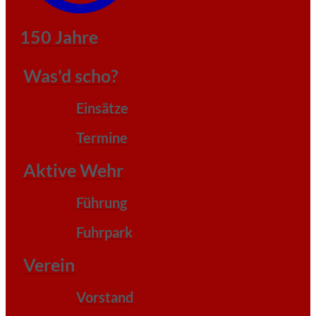
150 Jahre
Was'd scho?
Einsätze
Termine
Aktive Wehr
Führung
Fuhrpark
Verein
Vorstand