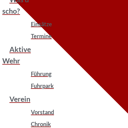
scho?
Einsätze
Termine
Aktive
Wehr
Führung
Fuhrpark
Verein
Vorstand
Chronik