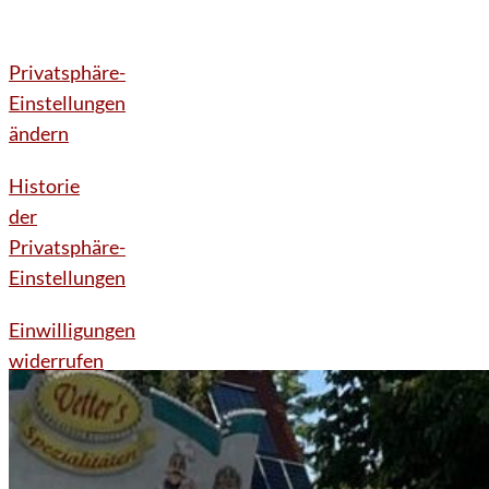
Privatsphäre-
Einstellungen
ändern
Historie
der
Privatsphäre-
Einstellungen
Einwilligungen
widerrufen