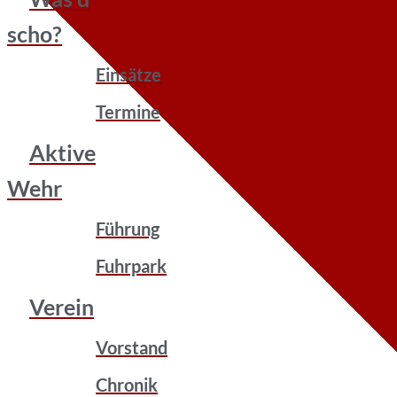
scho?
Einsätze
Termine
Aktive
Wehr
Führung
Fuhrpark
Verein
Vorstand
Chronik