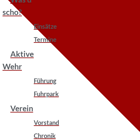
scho?
Einsätze
Termine
Aktive
Wehr
Führung
Fuhrpark
Verein
Vorstand
Chronik