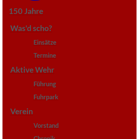
150 Jahre
Was'd scho?
Einsätze
Termine
Aktive Wehr
Führung
Fuhrpark
Verein
Vorstand
Chronik