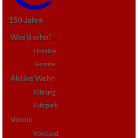
150 Jahre
Was'd scho?
Einsätze
Termine
Aktive Wehr
Führung
Fuhrpark
Verein
Vorstand