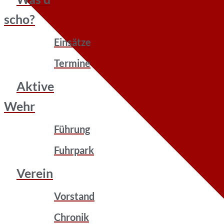
scho?
Einsätze
Termine
Aktive
Wehr
Führung
Fuhrpark
Verein
Vorstand
Chronik