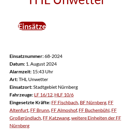
Einsätze
Einsatznummer:
68-2024
Datum:
1. August 2024
Alarmzeit:
15:43 Uhr
Art:
THL Unwetter
Einsatzort:
Stadtgebiet Nürnberg
Fahrzeuge:
LF 16/12
,
HLF 10/6
Eingesetzte Kräfte:
FF Fischbach
,
BF Nürnberg
,
FF
Altenfurt
,
FF Brunn
,
FF Almoshof
,
FF Buchenbühl
,
FF
Großgründlach
,
FF Katzwang
,
weitere Einheiten der FF
Nürnberg