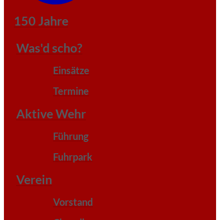
150 Jahre
Was'd scho?
Einsätze
Termine
Aktive Wehr
Führung
Fuhrpark
Verein
Vorstand