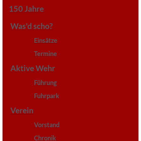
150 Jahre
Was'd scho?
Einsätze
Termine
Aktive Wehr
Führung
Fuhrpark
Verein
Vorstand
Chronik