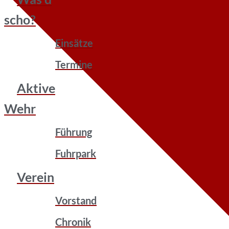
scho?
Einsätze
Termine
Aktive
Wehr
Führung
Fuhrpark
Verein
Vorstand
Chronik