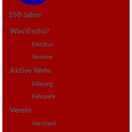
150 Jahre
Was'd scho?
Einsätze
Termine
Aktive Wehr
Führung
Fuhrpark
Verein
Vorstand