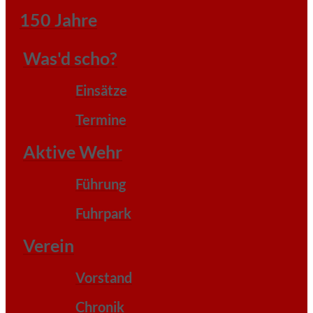
150 Jahre
Was'd scho?
Einsätze
Termine
Aktive Wehr
Führung
Fuhrpark
Verein
Vorstand
Chronik