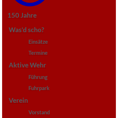
150 Jahre
Was'd scho?
Einsätze
Termine
Aktive Wehr
Führung
Fuhrpark
Verein
Vorstand