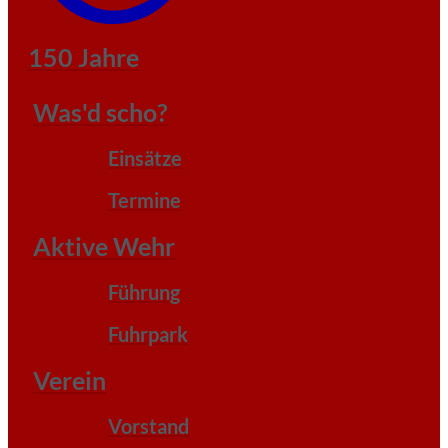
150 Jahre
Was'd scho?
Einsätze
Termine
Aktive Wehr
Führung
Fuhrpark
Verein
Vorstand