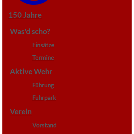
150 Jahre
Was'd scho?
Einsätze
Termine
Aktive Wehr
Führung
Fuhrpark
Verein
Vorstand