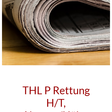
THL P Rettung
H/T,