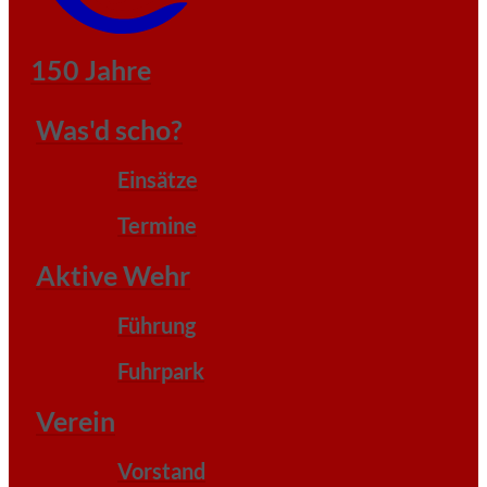
150 Jahre
Was'd scho?
Einsätze
Termine
Aktive Wehr
Führung
Fuhrpark
Verein
Vorstand