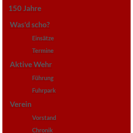
150 Jahre
Was'd scho?
Einsätze
Termine
Aktive Wehr
Führung
Fuhrpark
Verein
Vorstand
Chronik