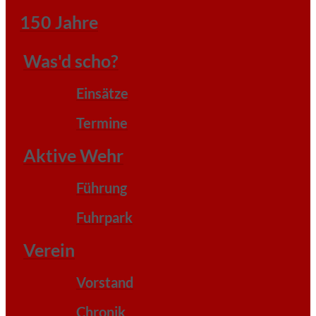
150 Jahre
Was'd scho?
Einsätze
Termine
Aktive Wehr
Führung
Fuhrpark
Verein
Vorstand
Chronik