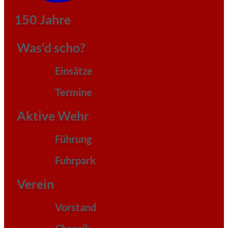
150 Jahre
Was'd scho?
Einsätze
Termine
Aktive Wehr
Führung
Fuhrpark
Verein
Vorstand