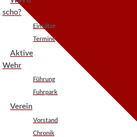
scho?
Einsätze
Termine
Aktive
Wehr
Führung
Fuhrpark
Verein
Vorstand
Chronik