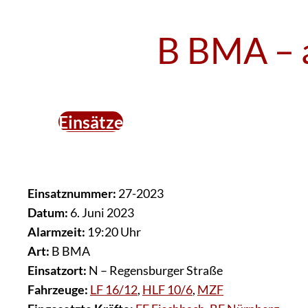
B BMA – 
Einsätze
Einsatznummer:
27-2023
Datum:
6. Juni 2023
Alarmzeit:
19:20 Uhr
Art:
B BMA
Einsatzort:
N – Regensburger Straße
Fahrzeuge:
LF 16/12
,
HLF 10/6
,
MZF