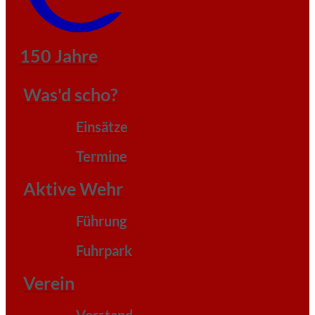
150 Jahre
Was'd scho?
Einsätze
Termine
Aktive Wehr
Führung
Fuhrpark
Verein