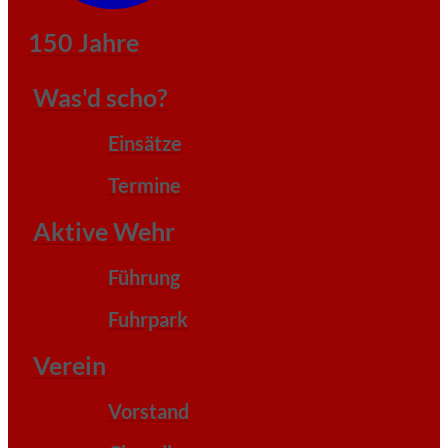
150 Jahre
Was'd scho?
Einsätze
Termine
Aktive Wehr
Führung
Fuhrpark
Verein
Vorstand