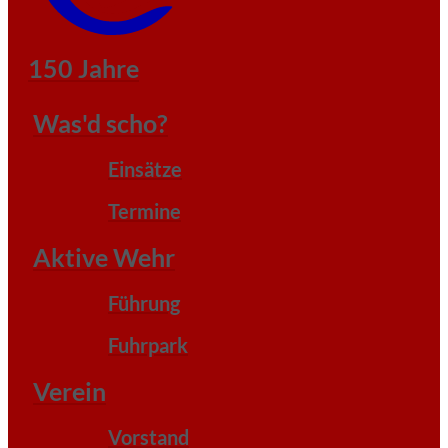
150 Jahre
Was'd scho?
Einsätze
Termine
Aktive Wehr
Führung
Fuhrpark
Verein
Vorstand