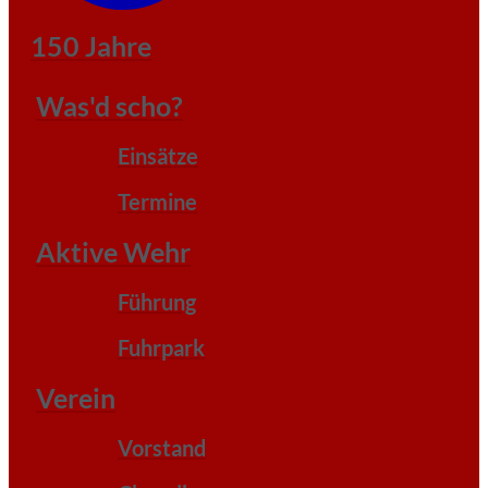
150 Jahre
Was'd scho?
Einsätze
Termine
Aktive Wehr
Führung
Fuhrpark
Verein
Vorstand