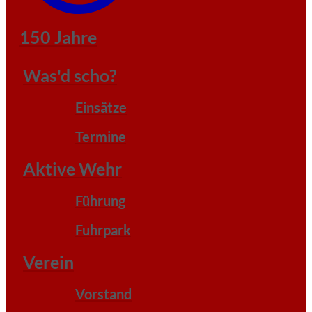
150 Jahre
Was'd scho?
Einsätze
Termine
Aktive Wehr
Führung
Fuhrpark
Verein
Vorstand