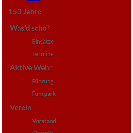
150 Jahre
Was'd scho?
Einsätze
Termine
Aktive Wehr
Führung
Fuhrpark
Verein
Vorstand