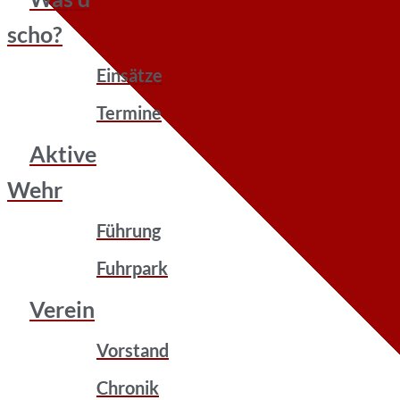
scho?
Einsätze
Termine
Aktive
Wehr
Führung
Fuhrpark
Verein
Vorstand
Chronik