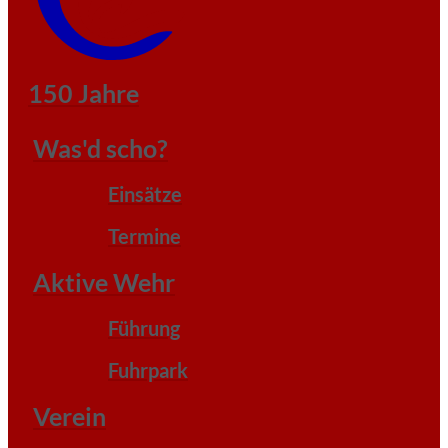
150 Jahre
Was'd scho?
Einsätze
Termine
Aktive Wehr
Führung
Fuhrpark
Verein