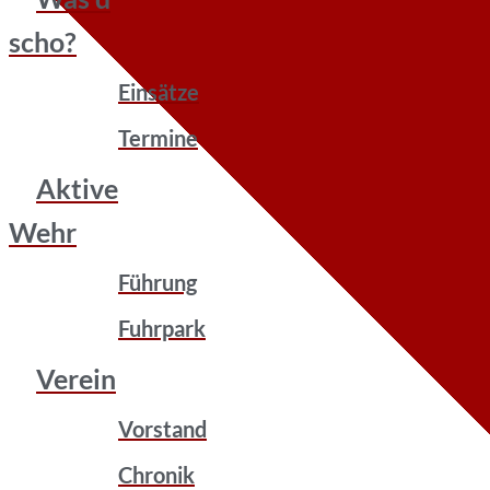
scho?
Einsätze
Termine
Aktive
Wehr
Führung
Fuhrpark
Verein
Vorstand
Chronik