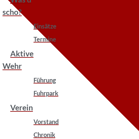
scho?
Einsätze
Termine
Aktive
Wehr
Führung
Fuhrpark
Verein
Vorstand
Chronik