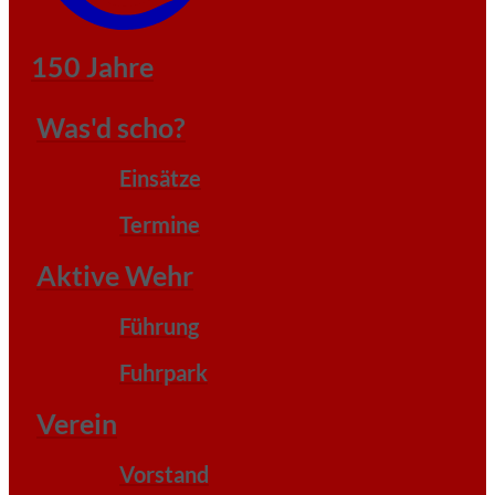
150 Jahre
Was'd scho?
Einsätze
Termine
Aktive Wehr
Führung
Fuhrpark
Verein
Vorstand