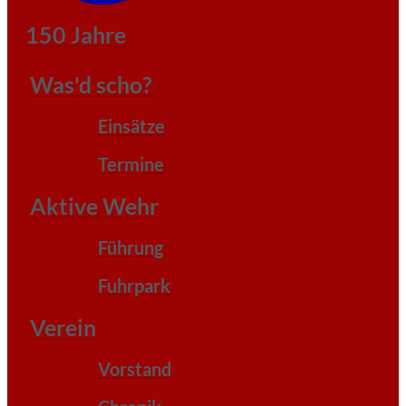
150 Jahre
Was'd scho?
Einsätze
Termine
Aktive Wehr
Führung
Fuhrpark
Verein
Vorstand