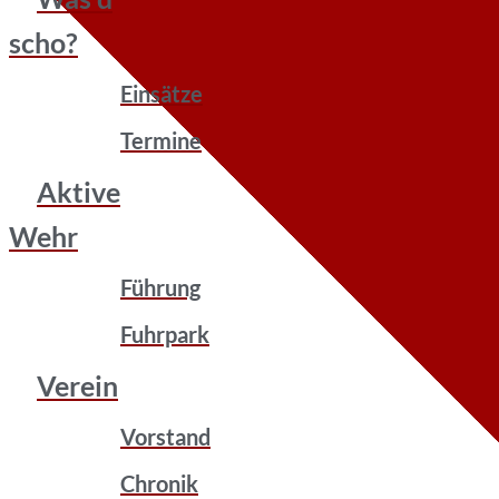
scho?
Einsätze
Termine
Aktive
Wehr
Führung
Fuhrpark
Verein
Vorstand
Chronik