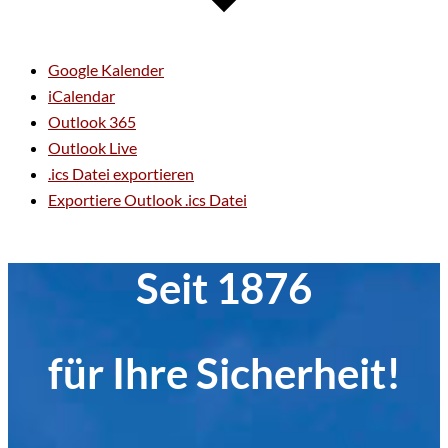
Google Kalender
iCalendar
Outlook 365
Outlook Live
.ics Datei exportieren
Exportiere Outlook .ics Datei
Seit 1876
für Ihre Sicherheit!