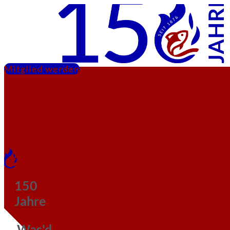
Mitglied werden
150
Jahre
Was'd