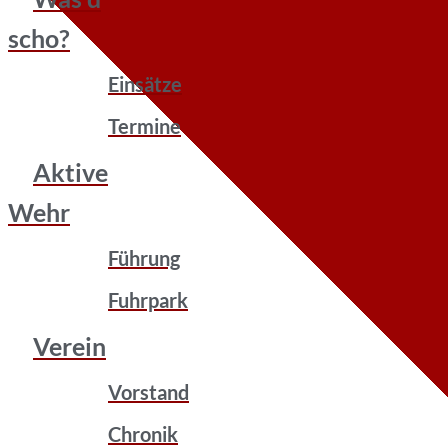
scho?
Einsätze
Termine
Aktive
Wehr
Führung
Fuhrpark
Verein
Vorstand
Chronik