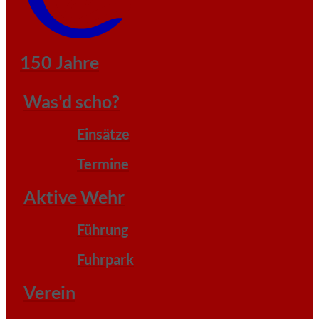
150 Jahre
Was'd scho?
Einsätze
Termine
Aktive Wehr
Führung
Fuhrpark
Verein