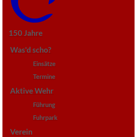
150 Jahre
Was'd scho?
Einsätze
Termine
Aktive Wehr
Führung
Fuhrpark
Verein