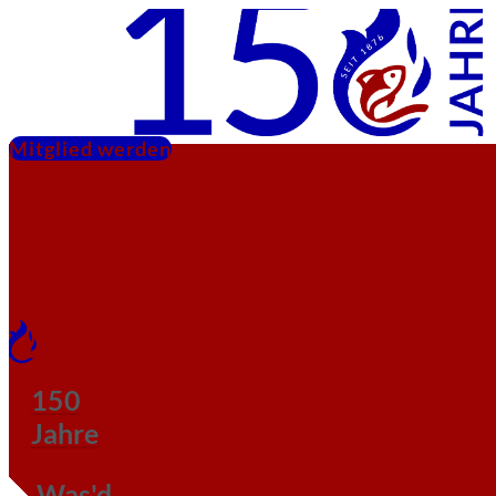
Mitglied werden
150
Jahre
Was'd