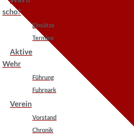
scho?
Einsätze
Termine
Aktive
Wehr
Führung
Fuhrpark
Verein
Vorstand
Chronik