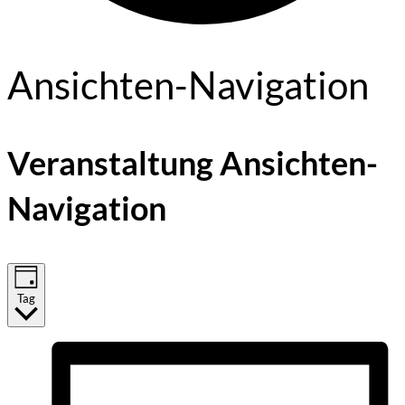
Veranstaltungen
Ansichten-Navigation
für
17.
Veranstaltung Ansichten-
September,
Navigation
2025
Tag