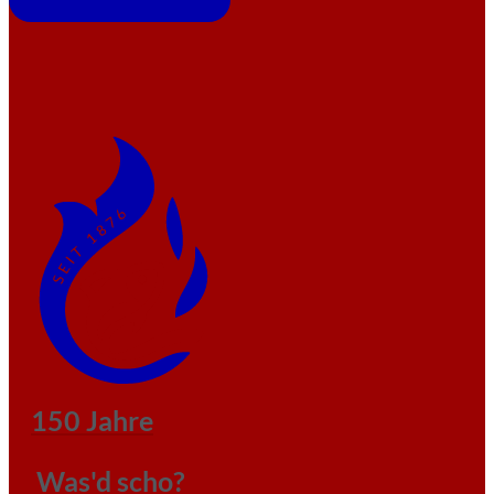
150 Jahre
Was'd scho?