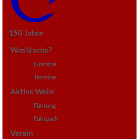
150 Jahre
Was'd scho?
Einsätze
Termine
Aktive Wehr
Führung
Fuhrpark
Verein