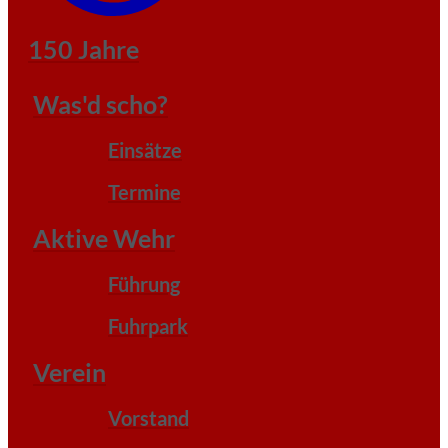
150 Jahre
Was'd scho?
Einsätze
Termine
Aktive Wehr
Führung
Fuhrpark
Verein
Vorstand