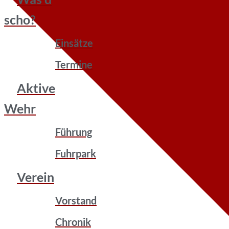
scho?
Einsätze
Termine
Aktive
Wehr
Führung
Fuhrpark
Verein
Vorstand
Chronik