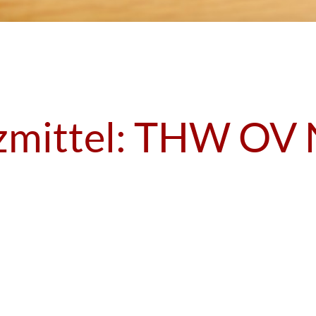
zmittel:
THW OV 