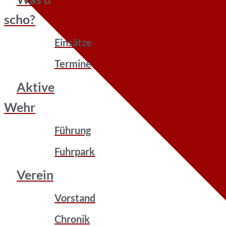
scho?
Einsätze
Termine
Aktive
Wehr
Führung
Fuhrpark
Verein
Vorstand
Chronik