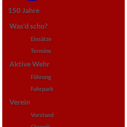
150 Jahre
Was'd scho?
Einsätze
Termine
Aktive Wehr
Führung
Fuhrpark
Verein
Vorstand
Chronik