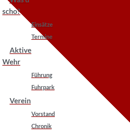
scho?
Einsätze
Termine
Aktive
Wehr
Führung
Fuhrpark
Verein
Vorstand
Chronik