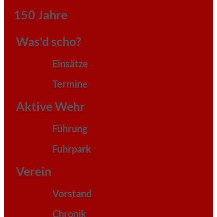
150 Jahre
Was'd scho?
Einsätze
Termine
Aktive Wehr
Führung
Fuhrpark
Verein
Vorstand
Chronik