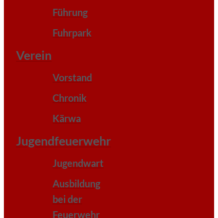
Führung
Fuhrpark
Verein
Vorstand
Chronik
Kärwa
Jugendfeuerwehr
Jugendwart
Ausbildung
bei der
Feuerwehr